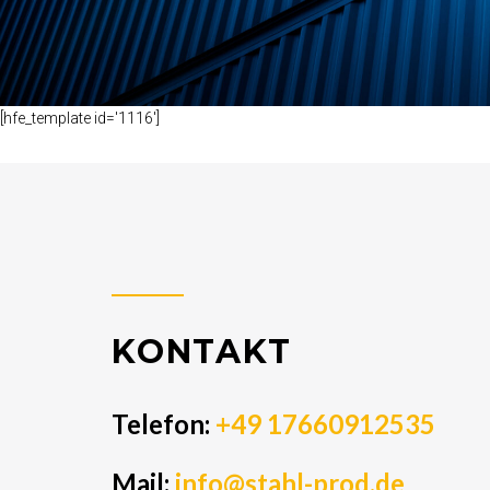
[hfe_template id='1116']
KONTAKT
Telefon:
+49 17660912535
Mail:
info@stahl-prod.de