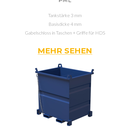
PML
Tankstärke 3 mm
Basisdicke 4 mm
Gabelschloss in Taschen + Griffe für HDS
MEHR SEHEN